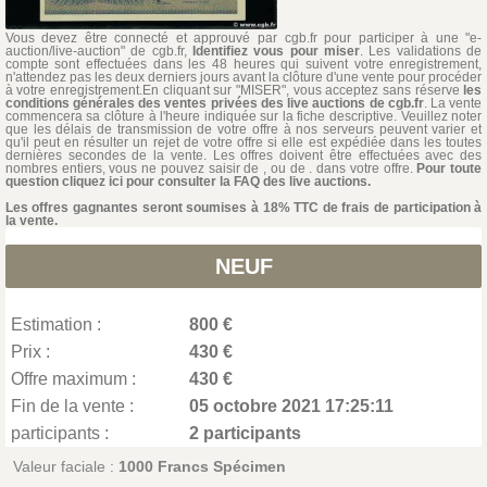
Vous devez être connecté et approuvé par cgb.fr pour participer à une "e-
auction/live-auction" de cgb.fr,
Identifiez vous pour miser
. Les validations de
compte sont effectuées dans les 48 heures qui suivent votre enregistrement,
n'attendez pas les deux derniers jours avant la clôture d'une vente pour procéder
à votre enregistrement.En cliquant sur "MISER", vous acceptez sans réserve
les
conditions générales des ventes privées des live auctions de cgb.fr
. La vente
commencera sa clôture à l'heure indiquée sur la fiche descriptive. Veuillez noter
que les délais de transmission de votre offre à nos serveurs peuvent varier et
qu'il peut en résulter un rejet de votre offre si elle est expédiée dans les toutes
dernières secondes de la vente. Les offres doivent être effectuées avec des
nombres entiers, vous ne pouvez saisir de , ou de . dans votre offre.
Pour toute
question cliquez ici pour consulter la FAQ des live auctions.
Les offres gagnantes seront soumises à 18% TTC de frais de participation à
la vente.
NEUF
Estimation :
800 €
Prix :
430 €
Offre maximum :
430 €
Fin de la vente :
05 octobre 2021 17:25:11
participants :
2 participants
Valeur faciale :
1000 Francs Spécimen