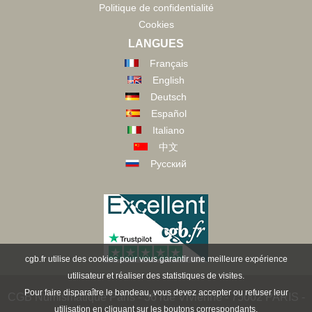
Politique de confidentialité
Cookies
LANGUES
Français
English
Deutsch
Español
Italiano
中文
Русский
cgb.fr utilise des cookies pour vous garantir une meilleure expérience
utilisateur et réaliser des statistiques de visites.
Pour faire disparaître le bandeau, vous devez accepter ou refuser leur
CGB Numismatique Paris - 36 rue Vivienne - 75002 PARIS -
utilisation en cliquant sur les boutons correspondants.