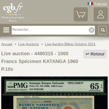
Français
Accueil
>
Live-Auctions
>
Live Auction Billets Octobre 2021
Live auction - 4490315
-
1000
Retour
Francs Spécimen KATANGA 1960
P.10s