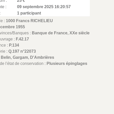
um :
25 €
te :
09 septembre 2025 16:20:57
:
1 participant
le :
1000 Francs RICHELIEU
écembre 1955
ovinces/Banques :
Banque de France, XXe siècle
ouvrage :
F.42.17
nce :
P.134
rie :
Q.197 n°22073
:
Belin, Gargam, D'Ambrières
de l'état de conservation :
Plusieurs épinglages