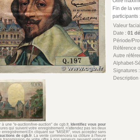
Offre maxim
Fin de la ven
participants 
Valeur facia
Date :
01 d
Période/Pr
Référence 
Autre référe
Alphabet-Sé
Signatures 
Description 
à une "e-auction/live-auction" de cgb.fr,
Identifiez vous pour
ures qui suivent votre enregistrement, n'attendez pas les deux
re enregistrement.En cliquant sur "MISER", vous acceptez sans
auctions de cgb.fr
. La vente commencera sa clôture à l'heure
de transmission de votre offre à nos serveurs peuvent varier et