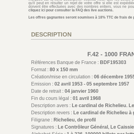
qu'il peut en résulter un rejet de votre offre si elle est expéd
doivent être effectuées avec des nombres entiers, vous ne pouv
cliquez ici pour consulter la FAQ des live auctions.
Les offres gagnantes seront soumises à 18% TTC de frais de pa
DESCRIPTION
F.42 - 1000 FR
Références Banque de France :
BDF195303
Format :
80 x 150 mm
Création/mise en circulation :
06 décembre 195
Emission :
02 avril 1953 - 05 septembre 1957
Date de retrait :
04 janvier 1960
Fin du cours légal :
01 avril 1968
Description avers :
Le cardinal de Richelieu. L
Description revers :
Le cardinal de Richelieu à 
Filigrane :
Richelieu, de profil
Signatures :
Le Contrôleur Général, Le Caissier