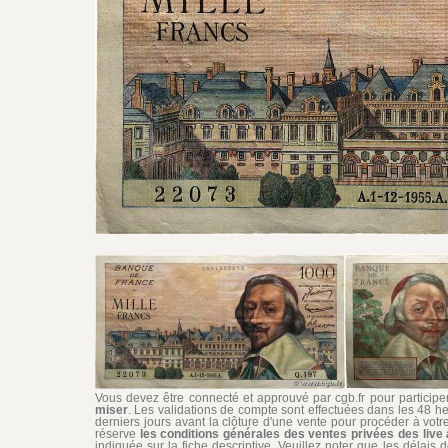
Vous devez être connecté et approuvé par cgb.fr pour participer 
miser
. Les validations de compte sont effectuées dans les 48 he
derniers jours avant la clôture d'une vente pour procéder à vot
réserve
les conditions générales des ventes privées des live 
indiquée sur la fiche descriptive. Veuillez noter que les délais 