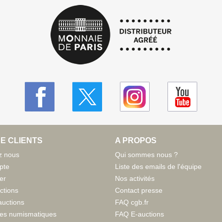
E CLIENTS
A PROPOS
z nous
Qui sommes nous ?
pte
Liste des emails de l'équipe
er
Nos activités
ctions
Contact presse
auctions
FAQ cgb.fr
tes numismatiques
FAQ E-auctions