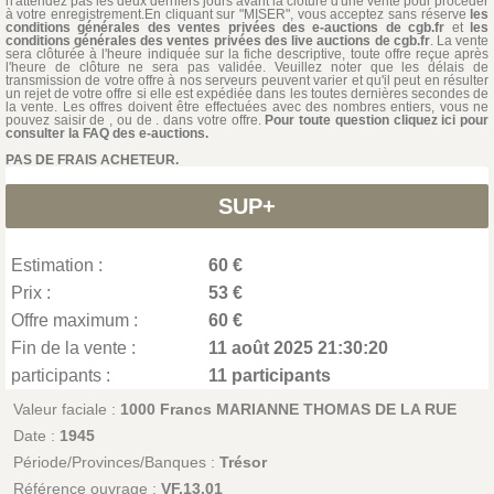
n'attendez pas les deux derniers jours avant la clôture d'une vente pour procéder
à votre enregistrement.En cliquant sur "MISER", vous acceptez sans réserve
les
conditions générales des ventes privées des e-auctions de cgb.fr
et
les
conditions générales des ventes privées des live auctions de cgb.fr
. La vente
sera clôturée à l'heure indiquée sur la fiche descriptive, toute offre reçue après
l'heure de clôture ne sera pas validée. Veuillez noter que les délais de
transmission de votre offre à nos serveurs peuvent varier et qu'il peut en résulter
un rejet de votre offre si elle est expédiée dans les toutes dernières secondes de
la vente. Les offres doivent être effectuées avec des nombres entiers, vous ne
pouvez saisir de , ou de . dans votre offre.
Pour toute question cliquez ici pour
consulter la FAQ des e-auctions.
PAS DE FRAIS ACHETEUR.
SUP+
Estimation :
60 €
Prix :
53 €
Offre maximum :
60 €
Fin de la vente :
11 août 2025 21:30:20
participants :
11 participants
Valeur faciale :
1000 Francs MARIANNE THOMAS DE LA RUE
Date :
1945
Période/Provinces/Banques :
Trésor
Référence ouvrage :
VF.13.01