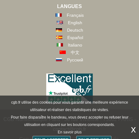
LANGUES
Français
English
Deutsch
Español
Italiano
中文
Русский
cgb.fr utilise des cookies pour vous garantir une meilleure expérience
utilisateur et réaliser des statistiques de visites.
Pour faire disparaître le bandeau, vous devez accepter ou refuser leur
CGB Numismatique Paris - 36 rue Vivienne - 75002 PARIS -
utilisation en cliquant sur les boutons correspondants.
x
contact@cgb.fr
En savoir plus