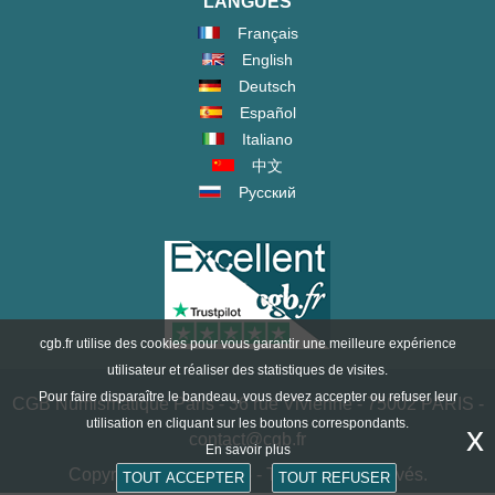
LANGUES
Français
English
Deutsch
Español
Italiano
中文
Русский
cgb.fr utilise des cookies pour vous garantir une meilleure expérience
utilisateur et réaliser des statistiques de visites.
Pour faire disparaître le bandeau, vous devez accepter ou refuser leur
CGB Numismatique Paris - 36 rue Vivienne - 75002 PARIS -
utilisation en cliquant sur les boutons correspondants.
x
contact@cgb.fr
En savoir plus
Copyright @1997-2025 - Tous droits réservés.
TOUT ACCEPTER
TOUT REFUSER