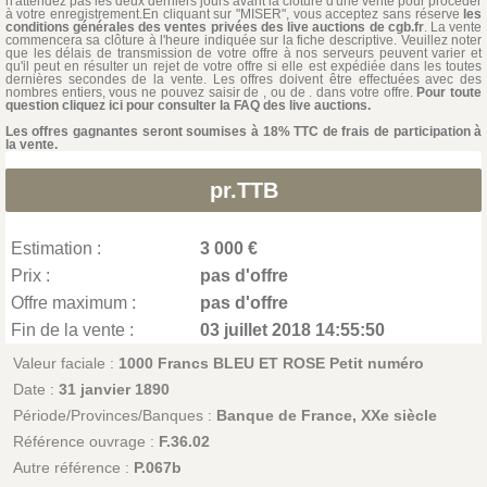
n'attendez pas les deux derniers jours avant la clôture d'une vente pour procéder
à votre enregistrement.En cliquant sur "MISER", vous acceptez sans réserve
les
conditions générales des ventes privées des live auctions de cgb.fr
. La vente
commencera sa clôture à l'heure indiquée sur la fiche descriptive. Veuillez noter
que les délais de transmission de votre offre à nos serveurs peuvent varier et
qu'il peut en résulter un rejet de votre offre si elle est expédiée dans les toutes
dernières secondes de la vente. Les offres doivent être effectuées avec des
nombres entiers, vous ne pouvez saisir de , ou de . dans votre offre.
Pour toute
question cliquez ici pour consulter la FAQ des live auctions.
Les offres gagnantes seront soumises à 18% TTC de frais de participation à
la vente.
pr.TTB
Estimation :
3 000 €
Prix :
pas d'offre
Offre maximum :
pas d'offre
Fin de la vente :
03 juillet 2018 14:55:50
Valeur faciale :
1000 Francs BLEU ET ROSE Petit numéro
Date :
31 janvier 1890
Période/Provinces/Banques :
Banque de France, XXe siècle
Référence ouvrage :
F.36.02
Autre référence :
P.067b