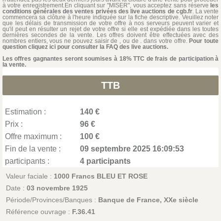
à votre enregistrement.En cliquant sur "MISER", vous acceptez sans réserve
les
conditions générales des ventes privées des live auctions de cgb.fr
. La vente
commencera sa clôture à l'heure indiquée sur la fiche descriptive. Veuillez noter
que les délais de transmission de votre offre à nos serveurs peuvent varier et
qu'il peut en résulter un rejet de votre offre si elle est expédiée dans les toutes
dernières secondes de la vente. Les offres doivent être effectuées avec des
nombres entiers, vous ne pouvez saisir de , ou de . dans votre offre.
Pour toute
question cliquez ici pour consulter la FAQ des live auctions.
Les offres gagnantes seront soumises à 18% TTC de frais de participation à
la vente.
TTB
Estimation :
140 €
Prix :
96 €
Offre maximum :
100 €
Fin de la vente :
09 septembre 2025 16:09:53
participants :
4 participants
Valeur faciale :
1000 Francs BLEU ET ROSE
Date :
03 novembre 1925
Période/Provinces/Banques :
Banque de France, XXe siècle
Référence ouvrage :
F.36.41