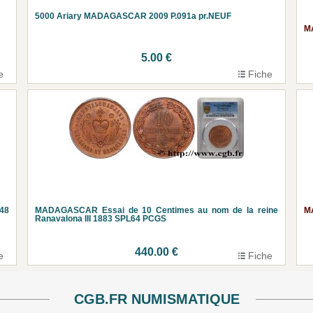
5000 Ariary MADAGASCAR 2009 P.091a pr.NEUF
M
5.00 €
e
Fiche
48
MADAGASCAR Essai de 10 Centimes au nom de la reine
M
Ranavalona III 1883 SPL64 PCGS
440.00 €
e
Fiche
CGB.FR NUMISMATIQUE