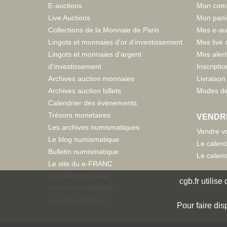
E-auctions
Mon com
Live Auctions
Mon pani
Collections de la Monnaie de Paris
Mes e-au
Lingots et monnaies d'or d'investissement
Mes live 
Lingots et monnaies d'argent
Mes aler
d'investissement
Inscriptio
Archives auction monnaies
Livraison 
Archives auction billets
Modes de
Calendrier des évènements
Trésors monetaires
VENDR
Les archives numismatiques
Vendre vo
Le blog numismatique
Le calend
Bulletin numismatique
Le calend
Le site du e-FRANC
La collection idéale
cgb.fr utilis
Les amis du FRANC
Les amis de l'Euro
Pour faire dis