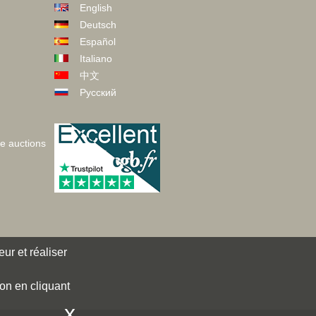
English
Deutsch
Español
Italiano
中文
Русский
ve auctions
ur et réaliser
ion en cliquant
x