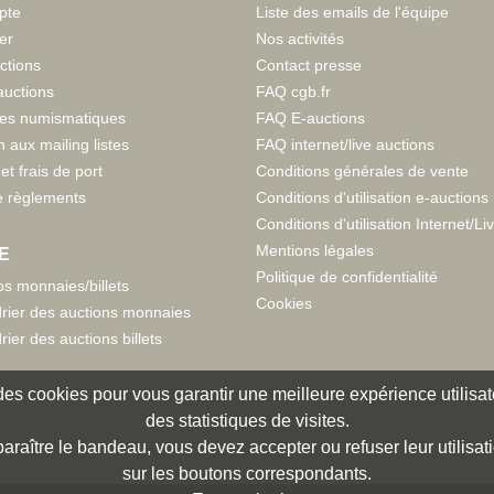
pte
Liste des emails de l'équipe
er
Nos activités
ctions
Contact presse
auctions
FAQ cgb.fr
tes numismatiques
FAQ E-auctions
n aux mailing listes
FAQ internet/live auctions
et frais de port
Conditions générales de vente
 règlements
Conditions d'utilisation e-auctions
Conditions d'utilisation Internet/Li
Mentions légales
E
Politique de confidentialité
s monnaies/billets
Cookies
rier des auctions monnaies
rier des auctions billets
e des cookies pour vous garantir une meilleure expérience utilisate
des statistiques de visites.
paraître le bandeau, vous devez accepter ou refuser leur utilisat
sur les boutons correspondants.