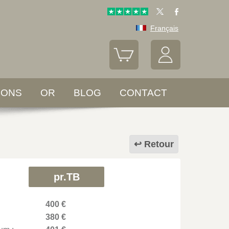
Français
LONS
OR
BLOG
CONTACT
Retour
pr.TB
400 €
380 €