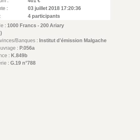
um :
401 €
te :
03 juillet 2018 17:20:36
:
4 participants
le :
1000 Francs - 200 Ariary
)
ovinces/Banques :
Institut d'émission Malgache
ouvrage :
P.056a
nce :
K.849b
rie :
G.19 n°788