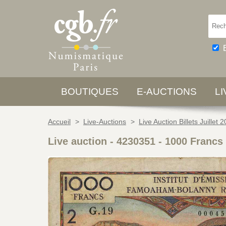
BOUTIQUES
E-AUCTIONS
L
Accueil
>
Live-Auctions
>
Live Auction Billets Juillet 
Live auction - 4230351
-
1000 Francs