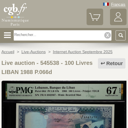
Français
Accueil
>
Live-Auctions
>
Internet Auction Septembre 2025
Live auction - 545538
-
100 Livres
Retour
LIBAN 1988 P.066d