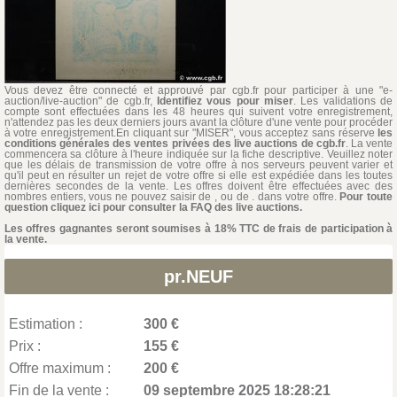
Vous devez être connecté et approuvé par cgb.fr pour participer à une "e-
auction/live-auction" de cgb.fr,
Identifiez vous pour miser
. Les validations de
compte sont effectuées dans les 48 heures qui suivent votre enregistrement,
n'attendez pas les deux derniers jours avant la clôture d'une vente pour procéder
à votre enregistrement.En cliquant sur "MISER", vous acceptez sans réserve
les
conditions générales des ventes privées des live auctions de cgb.fr
. La vente
commencera sa clôture à l'heure indiquée sur la fiche descriptive. Veuillez noter
que les délais de transmission de votre offre à nos serveurs peuvent varier et
qu'il peut en résulter un rejet de votre offre si elle est expédiée dans les toutes
dernières secondes de la vente. Les offres doivent être effectuées avec des
nombres entiers, vous ne pouvez saisir de , ou de . dans votre offre.
Pour toute
question cliquez ici pour consulter la FAQ des live auctions.
Les offres gagnantes seront soumises à 18% TTC de frais de participation à
la vente.
pr.NEUF
Estimation :
300 €
Prix :
155 €
Offre maximum :
200 €
Fin de la vente :
09 septembre 2025 18:28:21