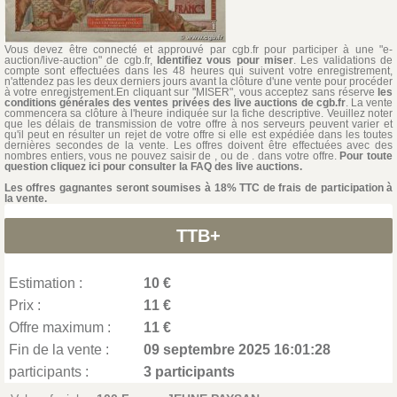
Vous devez être connecté et approuvé par cgb.fr pour participer à une "e-
auction/live-auction" de cgb.fr,
Identifiez vous pour miser
. Les validations de
compte sont effectuées dans les 48 heures qui suivent votre enregistrement,
n'attendez pas les deux derniers jours avant la clôture d'une vente pour procéder
à votre enregistrement.En cliquant sur "MISER", vous acceptez sans réserve
les
conditions générales des ventes privées des live auctions de cgb.fr
. La vente
commencera sa clôture à l'heure indiquée sur la fiche descriptive. Veuillez noter
que les délais de transmission de votre offre à nos serveurs peuvent varier et
qu'il peut en résulter un rejet de votre offre si elle est expédiée dans les toutes
dernières secondes de la vente. Les offres doivent être effectuées avec des
nombres entiers, vous ne pouvez saisir de , ou de . dans votre offre.
Pour toute
question cliquez ici pour consulter la FAQ des live auctions.
Les offres gagnantes seront soumises à 18% TTC de frais de participation à
la vente.
TTB+
Estimation :
10 €
Prix :
11 €
Offre maximum :
11 €
Fin de la vente :
09 septembre 2025 16:01:28
participants :
3 participants