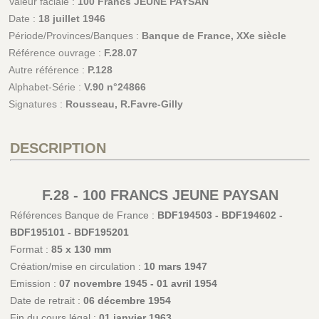
Valeur faciale :
100 Francs JEUNE PAYSAN
Date :
18 juillet 1946
Période/Provinces/Banques :
Banque de France, XXe siècle
Référence ouvrage :
F.28.07
Autre référence :
P.128
Alphabet-Série :
V.90 n°24866
Signatures :
Rousseau, R.Favre-Gilly
DESCRIPTION
F.28 - 100 FRANCS JEUNE PAYSAN
Références Banque de France :
BDF194503 - BDF194602 -
BDF195101 - BDF195201
Format :
85 x 130 mm
Création/mise en circulation :
10 mars 1947
Emission :
07 novembre 1945 - 01 avril 1954
Date de retrait :
06 décembre 1954
Fin du cours légal :
01 janvier 1963