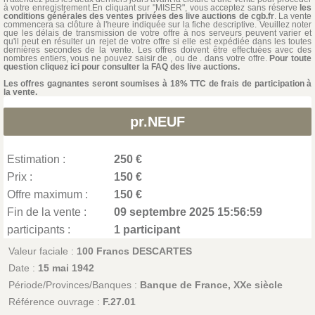
à votre enregistrement.En cliquant sur "MISER", vous acceptez sans réserve
les
conditions générales des ventes privées des live auctions de cgb.fr
. La vente
commencera sa clôture à l'heure indiquée sur la fiche descriptive. Veuillez noter
que les délais de transmission de votre offre à nos serveurs peuvent varier et
qu'il peut en résulter un rejet de votre offre si elle est expédiée dans les toutes
dernières secondes de la vente. Les offres doivent être effectuées avec des
nombres entiers, vous ne pouvez saisir de , ou de . dans votre offre.
Pour toute
question cliquez ici pour consulter la FAQ des live auctions.
Les offres gagnantes seront soumises à 18% TTC de frais de participation à
la vente.
pr.NEUF
Estimation :
250 €
Prix :
150 €
Offre maximum :
150 €
Fin de la vente :
09 septembre 2025 15:56:59
participants :
1 participant
Valeur faciale :
100 Francs DESCARTES
Date :
15 mai 1942
Période/Provinces/Banques :
Banque de France, XXe siècle
Référence ouvrage :
F.27.01