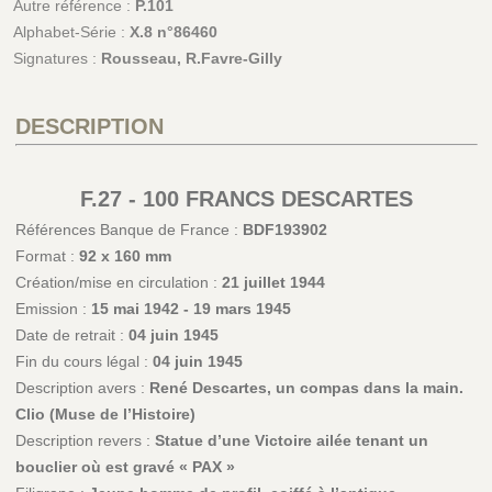
Autre référence :
P.101
Alphabet-Série :
X.8 n°86460
Signatures :
Rousseau, R.Favre-Gilly
DESCRIPTION
F.27 - 100 FRANCS DESCARTES
Références Banque de France :
BDF193902
Format :
92 x 160 mm
Création/mise en circulation :
21 juillet 1944
Emission :
15 mai 1942 - 19 mars 1945
Date de retrait :
04 juin 1945
Fin du cours légal :
04 juin 1945
Description avers :
René Descartes, un compas dans la main.
Clio (Muse de l’Histoire)
Description revers :
Statue d’une Victoire ailée tenant un
bouclier où est gravé « PAX »