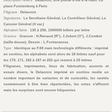
Description revers :
Delacroix, une plume d'oie à la main. La
place Furstenberg à Paris
Filigrane :
Delacroix
Signatures :
Le Secrétaire Général, Le Contrôleur Général, Le
Caissier Général (4 var.)
Alphabet-Série :
135 à 256, 1000000 billets par lettre
Graveur :
Gravure : H.Renaud (R°), J.Jubert (V°), J.Combet
(taille-douce). Dessin : L.Fontanarosa
Type :
Identique au F.69 mais technologie différente : imprimé
en continu, les alphabets sont alors de 18 lettres sauf pour
les 170, 171, 182 à 187 et 202 qui restent à 25 lettres
Filigranes, imprimantes, lieux de fabrication, accents et
essais divers, le Delacroix imprimé en continu recèle un
nombre important de variantes et de curiosités, les raretés
commencent à être bien répertoriées, les cotes s'affinent
mais les surprises sont encore fréquentes