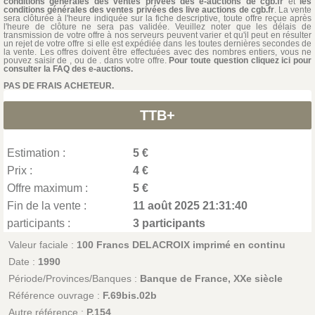
conditions générales des ventes privées des e-auctions de cgb.fr
et
les
conditions générales des ventes privées des live auctions de cgb.fr
. La vente
sera clôturée à l'heure indiquée sur la fiche descriptive, toute offre reçue après
l'heure de clôture ne sera pas validée. Veuillez noter que les délais de
transmission de votre offre à nos serveurs peuvent varier et qu'il peut en résulter
un rejet de votre offre si elle est expédiée dans les toutes dernières secondes de
la vente. Les offres doivent être effectuées avec des nombres entiers, vous ne
pouvez saisir de , ou de . dans votre offre.
Pour toute question cliquez ici pour
consulter la FAQ des e-auctions.
PAS DE FRAIS ACHETEUR.
TTB+
Estimation :
5 €
Prix :
4 €
Offre maximum :
5 €
Fin de la vente :
11 août 2025 21:31:40
participants :
3 participants
Valeur faciale :
100 Francs DELACROIX imprimé en continu
Date :
1990
Période/Provinces/Banques :
Banque de France, XXe siècle
Référence ouvrage :
F.69bis.02b
Autre référence :
P.154