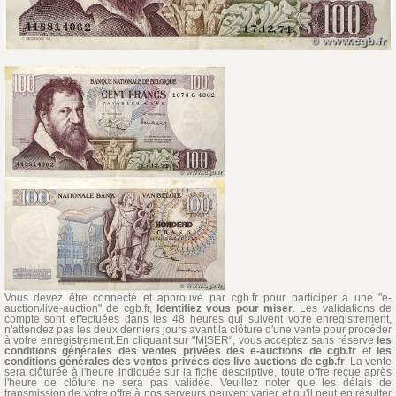
Vous devez être connecté et approuvé par cgb.fr pour participer à une "e-
auction/live-auction" de cgb.fr,
Identifiez vous pour miser
. Les validations de
compte sont effectuées dans les 48 heures qui suivent votre enregistrement,
n'attendez pas les deux derniers jours avant la clôture d'une vente pour procéder
à votre enregistrement.En cliquant sur "MISER", vous acceptez sans réserve
les
conditions générales des ventes privées des e-auctions de cgb.fr
et
les
conditions générales des ventes privées des live auctions de cgb.fr
. La vente
sera clôturée à l'heure indiquée sur la fiche descriptive, toute offre reçue après
l'heure de clôture ne sera pas validée. Veuillez noter que les délais de
transmission de votre offre à nos serveurs peuvent varier et qu'il peut en résulter