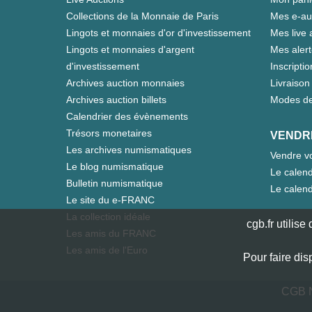
Collections de la Monnaie de Paris
Mes e-au
Lingots et monnaies d'or d'investissement
Mes live 
Lingots et monnaies d'argent
Mes aler
d'investissement
Inscriptio
Archives auction monnaies
Livraison 
Archives auction billets
Modes de
Calendrier des évènements
Trésors monetaires
VENDR
Les archives numismatiques
Vendre vo
Le blog numismatique
Le calend
Bulletin numismatique
Le calend
Le site du e-FRANC
La collection idéale
cgb.fr utilis
Les amis du FRANC
Les amis de l'Euro
Pour faire dis
CGB N