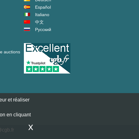
Español
Italiano
中文
Русский
ve auctions
ur et réaliser
ion en cliquant
x
cgb.fr