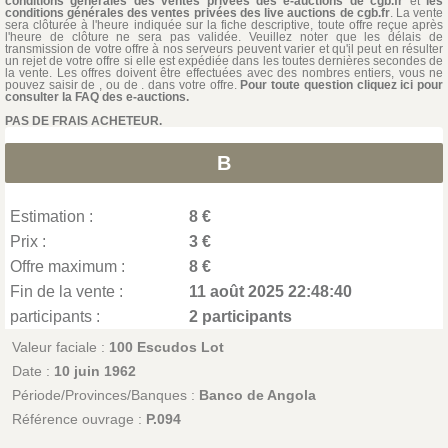
conditions générales des ventes privées des e-auctions de cgb.fr
et
les
conditions générales des ventes privées des live auctions de cgb.fr
. La vente
sera clôturée à l'heure indiquée sur la fiche descriptive, toute offre reçue après
l'heure de clôture ne sera pas validée. Veuillez noter que les délais de
transmission de votre offre à nos serveurs peuvent varier et qu'il peut en résulter
un rejet de votre offre si elle est expédiée dans les toutes dernières secondes de
la vente. Les offres doivent être effectuées avec des nombres entiers, vous ne
pouvez saisir de , ou de . dans votre offre.
Pour toute question cliquez ici pour
consulter la FAQ des e-auctions.
PAS DE FRAIS ACHETEUR.
B
Estimation :
8 €
Prix :
3 €
Offre maximum :
8 €
Fin de la vente :
11 août 2025 22:48:40
participants :
2 participants
Valeur faciale :
100 Escudos Lot
Date :
10 juin 1962
Période/Provinces/Banques :
Banco de Angola
Référence ouvrage :
P.094