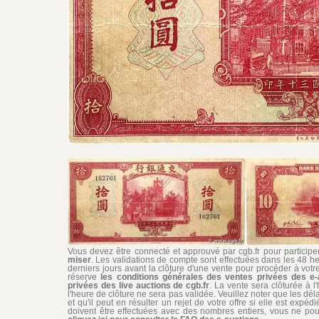
Vous devez être connecté et approuvé par cgb.fr pour participer 
miser
. Les validations de compte sont effectuées dans les 48 he
derniers jours avant la clôture d'une vente pour procéder à vot
réserve
les conditions générales des ventes privées des e-
privées des live auctions de cgb.fr
. La vente sera clôturée à l
l'heure de clôture ne sera pas validée. Veuillez noter que les dél
et qu'il peut en résulter un rejet de votre offre si elle est exp
doivent être effectuées avec des nombres entiers, vous ne pouv