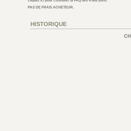
cliquez ici pour consulter la FAQ des e-auctions.
PAS DE FRAIS ACHETEUR.
HISTORIQUE
CH