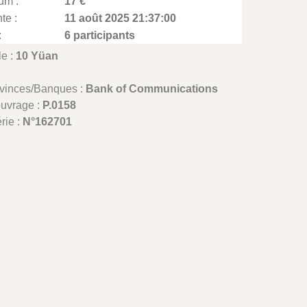
um :
17 €
te :
11 août 2025 21:37:00
:
6 participants
le :
10 Yüan
ovinces/Banques :
Bank of Communications
ouvrage :
P.0158
rie :
N°162701