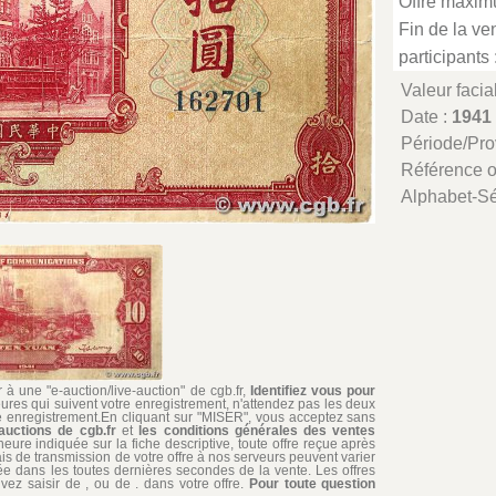
Offre maxim
Fin de la ven
participants 
Valeur facia
Date :
1941
Période/Pr
Référence 
Alphabet-Sé
à une "e-auction/live-auction" de cgb.fr,
Identifiez vous pour
ures qui suivent votre enregistrement, n'attendez pas les deux
re enregistrement.En cliquant sur "MISER", vous acceptez sans
auctions de cgb.fr
et
les conditions générales des ventes
'heure indiquée sur la fiche descriptive, toute offre reçue après
ais de transmission de votre offre à nos serveurs peuvent varier
édiée dans les toutes dernières secondes de la vente. Les offres
ez saisir de , ou de . dans votre offre.
Pour toute question