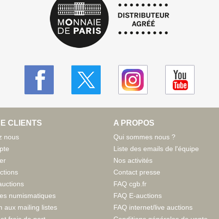
E CLIENTS
A PROPOS
z nous
Qui sommes nous ?
pte
Liste des emails de l'équipe
er
Nos activités
ctions
Contact presse
auctions
FAQ cgb.fr
tes numismatiques
FAQ E-auctions
n aux mailing listes
FAQ internet/live auctions
et frais de port
Conditions générales de vente