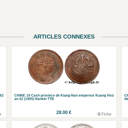
ARTICLES CONNEXES
P62
CHINE 10 Cash province de Kiang-Nan empereur Kuang Hsü
CH
an 42 (1905) Nankin TTB
de
28.00 €
e
Fiche