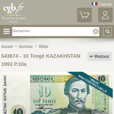
Français
Accueil
>
Archives
>
Billets
543674
-
10 Tengé KAZAKHSTAN
Retour
1993 P.10a
NON CONTRACTUELLE
* IMAGE