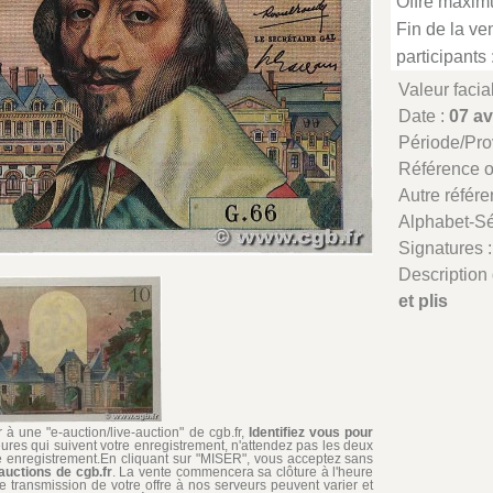
Offre maxim
Fin de la ven
participants 
Valeur facia
Date :
07 av
Période/Pr
Référence 
Autre référe
Alphabet-Sé
Signatures 
Description 
et plis
à une "e-auction/live-auction" de cgb.fr,
Identifiez vous pour
ures qui suivent votre enregistrement, n'attendez pas les deux
re enregistrement.En cliquant sur "MISER", vous acceptez sans
auctions de cgb.fr
. La vente commencera sa clôture à l'heure
de transmission de votre offre à nos serveurs peuvent varier et