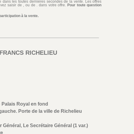
iée dans les toutes dernières secondes de la vente. Les offres
ez saisir de , ou de . dans votre offre.
Pour toute question
rticipation à la vente.
 FRANCS RICHELIEU
e Palais Royal en fond
gauche. Porte de la ville de Richelieu
 Général, Le Secrétaire Général (1 var.)
re