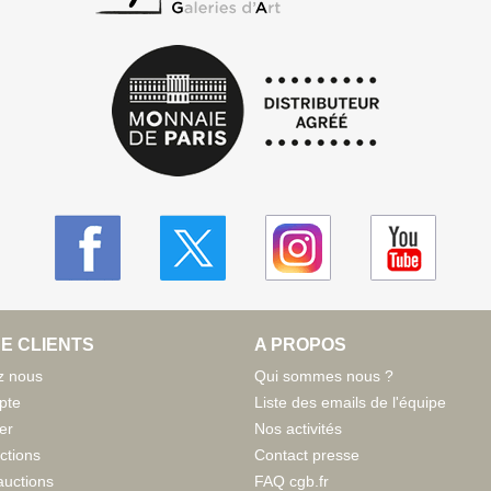
E CLIENTS
A PROPOS
z nous
Qui sommes nous ?
pte
Liste des emails de l'équipe
er
Nos activités
ctions
Contact presse
auctions
FAQ cgb.fr