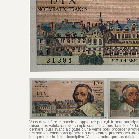
Vous devez être connecté et approuvé par cgb.fr pour participer 
miser
. Les validations de compte sont effectuées dans les 48 he
derniers jours avant la clôture d'une vente pour procéder à vot
réserve
les conditions générales des ventes privées des live 
indiquée sur la fiche descriptive. Veuillez noter que les délais 