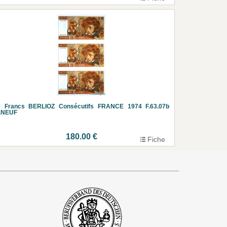
0 Francs BERLIOZ Consécutifs FRANCE 1974 F.63.07b
r.NEUF
180.00 €
Fiche