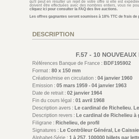
qu'il peut en résulter un rejet de votre offre si elle est expéd
doivent être effectuées avec des nombres entiers, vous ne pouv
cliquez ici pour consulter la FAQ des live auctions.
Les offres gagnantes seront soumises à 18% TTC de frais de pa
DESCRIPTION
F.57 - 10 NOUVEAUX
Références Banque de France :
BDF195902
Format :
80 x 150 mm
Création/mise en circulation :
04 janvier 1960
Emission :
05 mars 1959 - 04 janvier 1963
Date de retrait :
02 janvier 1964
Fin du cours légal :
01 avril 1968
Description avers :
Le cardinal de Richelieu. L
Description revers :
Le cardinal de Richelieu à 
Filigrane :
Richelieu, de profil
Signatures :
Le Contrôleur Général, Le Caissier
Alphabet-Série :
1 à 257, 100000 billets par lett