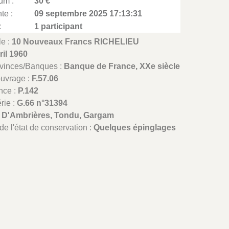
um :
30 €
te :
09 septembre 2025 17:13:31
:
1 participant
le :
10 Nouveaux Francs RICHELIEU
ril 1960
ovinces/Banques :
Banque de France, XXe siècle
ouvrage :
F.57.06
nce :
P.142
rie :
G.66 n°31394
:
D'Ambrières, Tondu, Gargam
de l'état de conservation :
Quelques épinglages