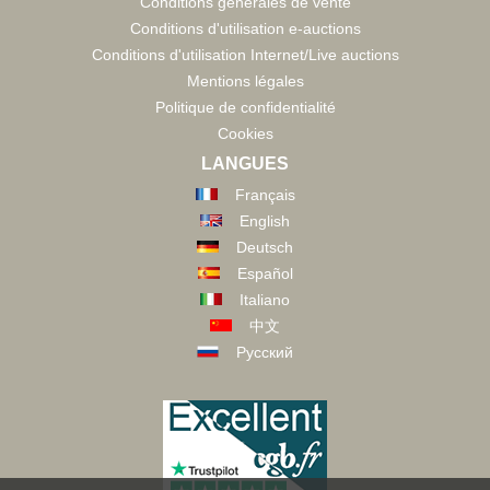
Conditions générales de vente
Conditions d'utilisation e-auctions
Conditions d'utilisation Internet/Live auctions
Mentions légales
Politique de confidentialité
Cookies
LANGUES
Français
English
Deutsch
Español
Italiano
中文
Русский