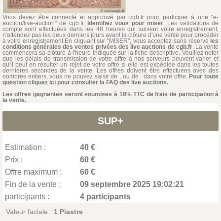
Vous devez être connecté et approuvé par cgb.fr pour participer à une "e-
auction/live-auction" de cgb.fr,
Identifiez vous pour miser
. Les validations de
compte sont effectuées dans les 48 heures qui suivent votre enregistrement,
n'attendez pas les deux derniers jours avant la clôture d'une vente pour procéder
à votre enregistrement.En cliquant sur "MISER", vous acceptez sans réserve
les
conditions générales des ventes privées des live auctions de cgb.fr
. La vente
commencera sa clôture à l'heure indiquée sur la fiche descriptive. Veuillez noter
que les délais de transmission de votre offre à nos serveurs peuvent varier et
qu'il peut en résulter un rejet de votre offre si elle est expédiée dans les toutes
dernières secondes de la vente. Les offres doivent être effectuées avec des
nombres entiers, vous ne pouvez saisir de , ou de . dans votre offre.
Pour toute
question cliquez ici pour consulter la FAQ des live auctions.
Les offres gagnantes seront soumises à 18% TTC de frais de participation à
la vente.
SUP+
Estimation :
40 €
Prix :
60 €
Offre maximum :
60 €
Fin de la vente :
09 septembre 2025 19:02:21
participants :
4 participants
Valeur faciale :
1 Piastre