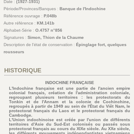
Date :
(1927-1931)
Période/Provinces/Banques :
Banque de l'Indochine
Référence ouvrage :
P.048b
Autre référence :
KM.141b
Alphabet-Série :
O.4757 n°856
Signatures :
Simon, Thion de la Chaume
Description de l'état de conservation :
Épinglage fort, quelques
rousseurs
HISTORIQUE
INDOCHINE FRANÇAISE
L'Indochine française est une partie de l'ancien empire
colonial français, création de l'administration coloniale,
regroupant plusieurs territoires : les protectorats du
Tonkin et de l'Annam et la colonie de Cochinchine,
regroupés à partir de 1949 au sein de l'État du Viêt Nam, le
protectorat français du Laos et le protectorat français du
Cambodge.
L'Union indochinoise est créée par l'union de différents
territoires d'Asie du Sud-Est colonisés ou passés sous
protectorat français au cours du XIXe siècle. Au XXe siècle,
les différents mouvements indépendantistes vietnamiens