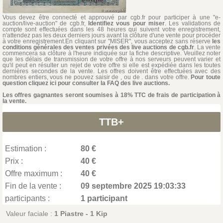
Vous devez être connecté et approuvé par cgb.fr pour participer à une "e-
auction/live-auction" de cgb.fr,
Identifiez vous pour miser
. Les validations de
compte sont effectuées dans les 48 heures qui suivent votre enregistrement,
n'attendez pas les deux derniers jours avant la clôture d'une vente pour procéder
à votre enregistrement.En cliquant sur "MISER", vous acceptez sans réserve
les
conditions générales des ventes privées des live auctions de cgb.fr
. La vente
commencera sa clôture à l'heure indiquée sur la fiche descriptive. Veuillez noter
que les délais de transmission de votre offre à nos serveurs peuvent varier et
qu'il peut en résulter un rejet de votre offre si elle est expédiée dans les toutes
dernières secondes de la vente. Les offres doivent être effectuées avec des
nombres entiers, vous ne pouvez saisir de , ou de . dans votre offre.
Pour toute
question cliquez ici pour consulter la FAQ des live auctions.
Les offres gagnantes seront soumises à 18% TTC de frais de participation à
la vente.
TTB+
Estimation :
80 €
Prix :
40 €
Offre maximum :
40 €
Fin de la vente :
09 septembre 2025 19:03:33
participants :
1 participant
Valeur faciale :
1 Piastre - 1 Kip